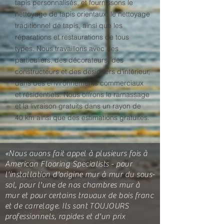
tapis personnalisés, et fournissons le
nettoyage de tapis orientaux, le nettoyage
traditionnel de tapis, ainsi que les
réparations et restaurations de tous
types. Nous travaillons avec des
particuliers, des décorateurs, des
constructeurs et des designers d'intérieur,
dans des environnements commerciaux
et résidentiels. Nous offrons le ramassage
et la livraison gratuits dans un rayon de
40 km ainsi que des estimations gratuites.
«Nous avons fait appel à plusieurs fois à
American Flooring Specialists - pour
l'installation d'origine mur à mur du sous-
sol, pour l'une de nos chambres mur à
mur et pour certains travaux de bois franc
et de carrelage. Ils sont TOUJOURS
professionnels, rapides et d'un prix